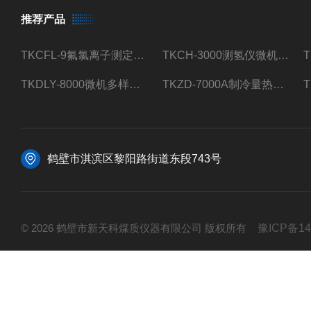
推荐产品
TKCFL-9氟氯离子测定仪自动煤质检测
TKCH-3000测氢仪微机氢元素测定煤质检测
TKDLY-8000微机多样测硫仪自动定硫仪化验室硫含量测定
TKZD-7000A制冷量热仪自动升降热值仪煤质检测
鹤壁市淇滨区黎阳路街道东段743号
© 2026 鹤壁市新天科煤质仪器有限公司 版权所有
豫ICP备14