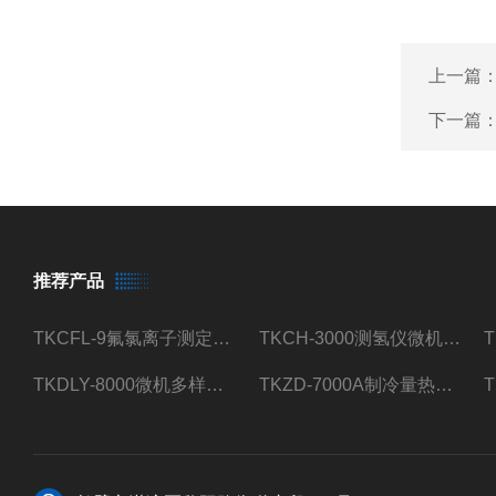
上一篇
下一篇
推荐产品
TKCFL-9氟氯离子测定仪自动煤质检测
TKCH-3000测氢仪微机氢元素测定煤质检测
TKDLY-8000微机多样测硫仪自动定硫仪化验室硫含量测定
TKZD-7000A制冷量热仪自动升降热值仪煤质检测