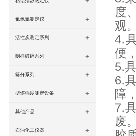
粘结指数测定仪
度
氟氯氮测定仪
观
4
活性炭测定系列
便
制样破碎系列
5
筛分系列
6
障
型煤强度测定设备
7
其他产品
废
石油化工仪器
胶