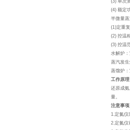
(3) 单
(4) 额
半微量蒸
(1)定重复
(2) 控
(3) 控
水解炉：
蒸汽发生
蒸馏炉：
工作原理
还原成氨
量。
注意事项
1.定氮
2.定氮