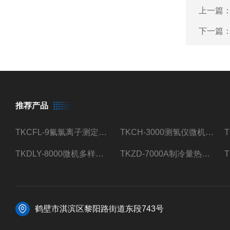
上一篇
下一篇
推荐产品
TKCFL-9氟氯离子测定仪自动煤质检测
TKCH-3000测氢仪微机氢元素测定煤质检测
TKDLY-8000微机多样测硫仪自动定硫仪化验室硫含量测定
TKZD-7000A制冷量热仪自动升降热值仪煤质检测
鹤壁市淇滨区黎阳路街道东段743号