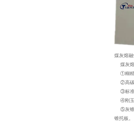
煤灰熔融
煤灰熔
①糊精 
②高碳物
③标准灰
④刚玉舟
⑤灰锥托
锥托板。