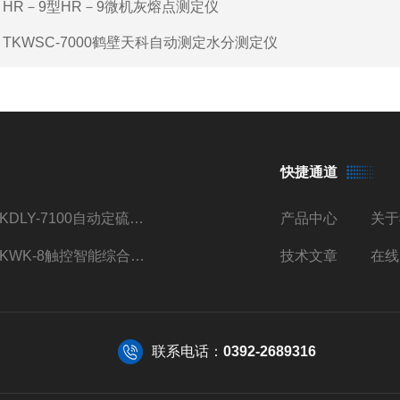
：
HR－9型HR－9微机灰熔点测定仪
：
TKWSC-7000鹤壁天科自动测定水分测定仪
快捷通道
TKDLY-7100自动定硫仪自动送样测硫仪触控操作
产品中心
关于
TKWK-8触控智能综合吸附仪煤炭活性炭测定
技术文章
在线
联系电话：
0392-2689316