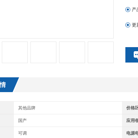
1
产
更
情
其他品牌
价格
国产
应用
可调
电源