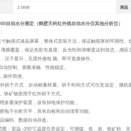
2.5KW
测温
000
自动水分测定（
鹤壁天科红外线自动水分仪其他分析仪
）
：
7英寸触摸式液晶屏幕，整体式安装方法，保证触摸屏的牢固性。
 薄膜覆盖，保证色彩失真度、反光性和清晰度达到状态，感应
年，汉子显示，无需外接电 脑。即可直接操作。
机自动控制、测量准确、性能稳定。
快，操作简便。
有红外烘干方式，自动称量样重。烘干时间方式可任意设定，微
、铁矿物质用于红外烘干方式。
 炉门采用多重保护装置，设有掉电保护功能
用精密电子分析天平，具有自检和自动清零功能。
动样品编码、数据自动存盘。
温范围：室温--200°C温度任意设定，可测煤、焦、炭、铁矿粉、