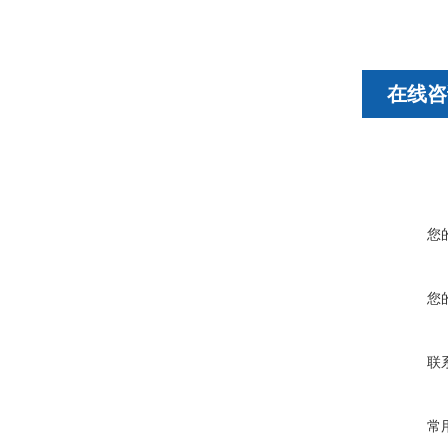
在线咨
您
您
联
常