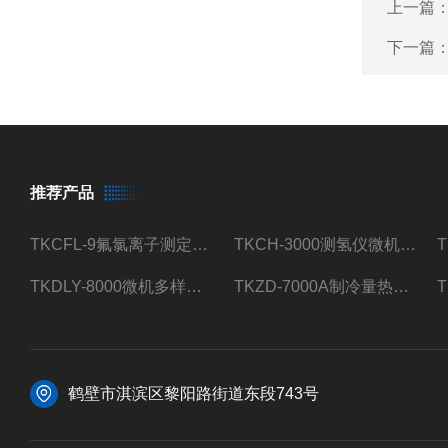
上一篇
下一篇
推荐产品
TKCFL-9氟氯离子测定仪自动煤质检测
TKCH-3000测氢仪微机氢元素测定煤质检测
TKDLY-8000微机多样测硫仪自动定硫仪化验室硫含量测定
TKZD-7000A制冷量热仪自动升降热值仪煤质检测
鹤壁市淇滨区黎阳路街道东段743号