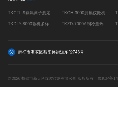
TKCFL-9氟氯离子测定仪自动煤质检测
TKCH-3000测氢仪微机氢元素测定煤质检测
TKDLY-8000微机多样测硫仪自动定硫仪化验室硫含量测定
TKZD-7000A制冷量热仪自动升降热值仪煤质检测
鹤壁市淇滨区黎阳路街道东段743号
© 2026 鹤壁市新天科煤质仪器有限公司 版权所有
豫ICP备14