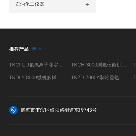
石油化工仪器
推荐产品
TKCFL-9氟氯离子测定仪自动煤质检测
TKCH-3000测氢仪微机氢元素测定煤质检测
TKDLY-8000微机多样测硫仪自动定硫仪化验室硫含量测定
TKZD-7000A制冷量热仪自动升降热值仪煤质检测
鹤壁市淇滨区黎阳路街道东段743号