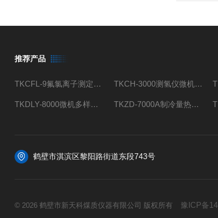
推荐产品
TKCFL-9氟氯离子测定仪自动煤质检测
TKCH-3000测氢仪微机氢元素测定煤质检测
TKDLY-8000微机多样测硫仪自动定硫仪化验室硫含量测定
TKZD-7000A制冷量热仪自动升降热值仪煤质检测
鹤壁市淇滨区黎阳路街道东段743号
© 2026 鹤壁市新天科煤质仪器有限公司 版权所有
豫ICP备14