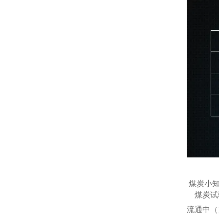
煤炭小
煤炭试验
流通中（