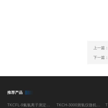
上一篇
下一篇
推荐产品
TKCFL-9氟氯离子测定仪自动煤质检测
TKCH-3000测氢仪微机氢元素测定煤质检测