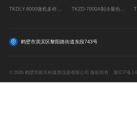
TKDLY-8000微机多样测硫仪自动定硫仪化验室硫含量测定
TKZD-7000A制冷量热仪自动升降热值仪煤质检测
鹤壁市淇滨区黎阳路街道东段743号
© 2026 鹤壁市新天科煤质仪器有限公司 版权所有
豫ICP备14