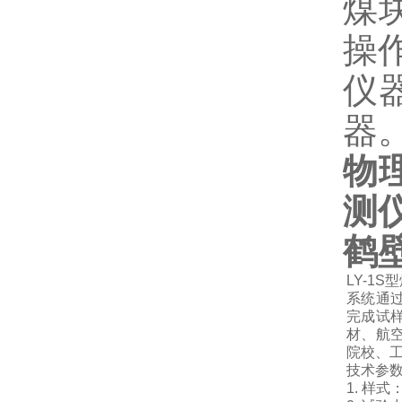
煤
操
仪
器
物
测
鹤
LY-1
系统通
完成试
材、航
院校、
技术参
1. 样