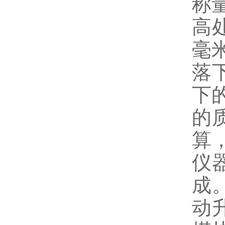
称
高
毫
落
下
的
算
仪
成
动