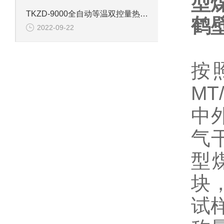
型
TKZD-9000全自动等温双控量热仪产品介绍
鹤
2022-09-22
按
MT
中
气
型
块
试