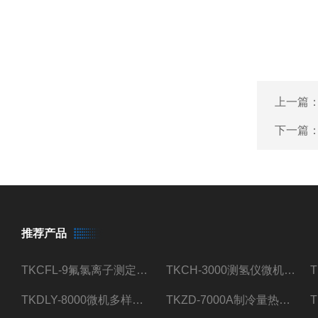
上一篇
下一篇
推荐产品
TKCFL-9氟氯离子测定仪自动煤质检测
TKCH-3000测氢仪微机氢元素测定煤质检测
TKDLY-8000微机多样测硫仪自动定硫仪化验室硫含量测定
TKZD-7000A制冷量热仪自动升降热值仪煤质检测