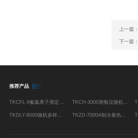
上一篇
下一篇
推荐产品
TKCFL-9氟氯离子测定仪自动煤质检测
TKCH-3000测氢仪微机氢元素测定煤质检测
TKDLY-8000微机多样测硫仪自动定硫仪化验室硫含量测定
TKZD-7000A制冷量热仪自动升降热值仪煤质检测