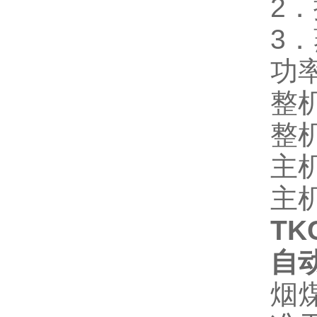
2．
3
功
整机
整
主机
主
TK
自
烟