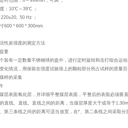
器定时范围：0～999min，可调 ；
温度：10℃～39℃ ；
220±20, 50 Hz ；
600 * 600 * 300mm
活性炭强度的测定方法
提要
个装有一定数量不锈钢球的盘中，进行定时旋转和击打组合运动
变化情况，用保留在强度试验筛上的颗粒部分所占试样的质量百
煤样的采集
作
煤层表面氧化层，并详细平整煤层表面，平整后的表面必须垂
的直线。直线。直线之间的距离，当煤层厚度大于或等于
1.30
、第三条线之间的距离可适当放宽，在*、第二条线之间采取分
。