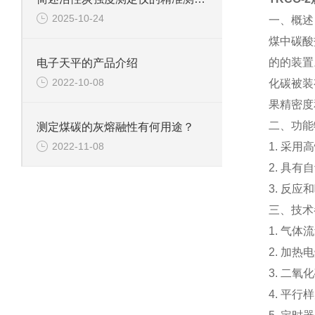
2025-10-24
一、概述
煤中碳酸
的的装置
电子天平的产品介绍
2022-10-08
化碳被装
果精密度
二、功能
测定煤碳的灰熔融性有何用途？
1. 采
2022-11-08
2. 具
3. 反
三、技术
1. 气体
2. 加热
3. 二氧
4. 平行