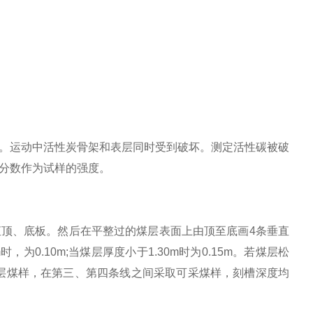
。运动中活性炭骨架和表层同时受到破坏。测定活性碳被破
分数作为试样的强度。
直顶、底板。然后在平整过的煤层表面上由顶至底画
4
条垂直
m
时，为
0.10m;
当煤层厚度小于
1.30m
时为
0.15m
。若煤层松
层煤样，在第三、第四条线之间采取可采煤样，刻槽深度均