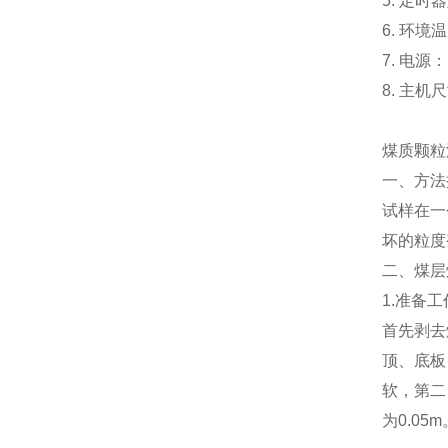
5. 定时
6. 环境
7. 电源： 
8. 主机尺寸
煤质颗粒
一、方法
试样在一
坏的粒度
二、煤层
1.
准备工
首先剥去
顶、底板
软，第二
为
0.05m