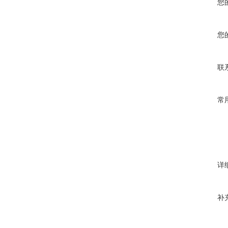
您
您
联
常
详
补