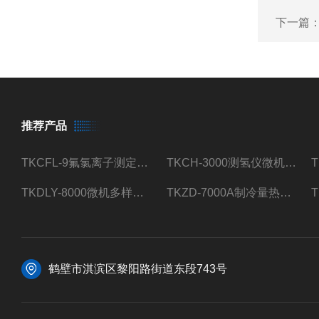
下一篇
推荐产品
TKCFL-9氟氯离子测定仪自动煤质检测
TKCH-3000测氢仪微机氢元素测定煤质检测
TKDLY-8000微机多样测硫仪自动定硫仪化验室硫含量测定
TKZD-7000A制冷量热仪自动升降热值仪煤质检测
鹤壁市淇滨区黎阳路街道东段743号