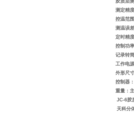
胶质层
测定精度符
控温范围：
测温误差
定时精度
控制功率：
记录转筒线
工作电源：
外形尺寸(
控制器：32
重量：主
JC-6
天科分