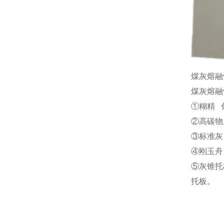
煤灰熔融
煤灰熔融
①糊精 
②高碳物
③标准灰
④刚玉舟
⑤灰锥托
托板。