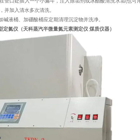
在管口处插入一个小漏斗，注入除垢剂或冰醋酸清洗水垢(也可
，并加入清水多次清洗。
仪加碱液桶、加硼酸桶应定期清理沉淀物并洗净。
型
定氮仪（
天科蒸汽半微量氮元素测定仪 煤质仪器
）