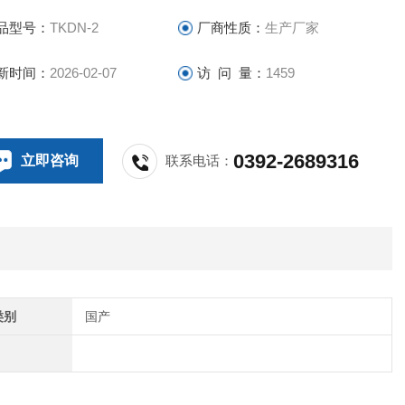
炭半微量蒸汽定氮仪，煤一体炭氮元素分析仪
品型号：
TKDN-2
厂商性质：
生产厂家
新时间：
2026-02-07
访 问 量：
1459
0392-2689316
立即咨询
联系电话：
类别
国产