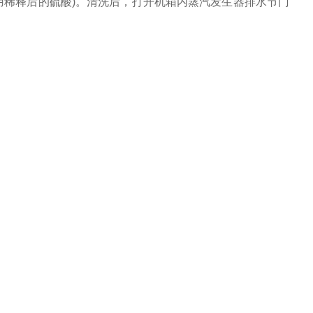
用稀释后的硫酸)。清洗后，打开机箱内蒸汽发生器排水节门