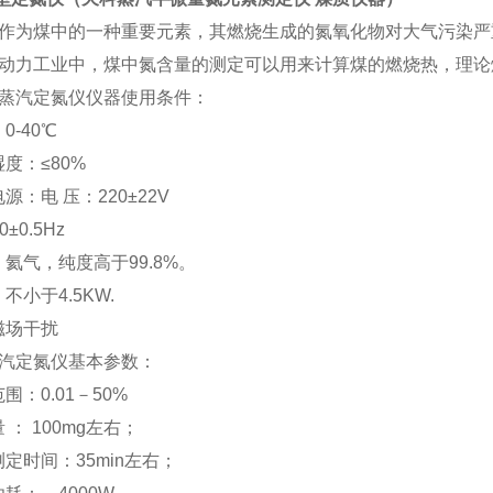
作为煤中的一种重要元素，其燃烧生成的氮氧化物对大气污染严
动力工业中，煤中氮含量的测定可以用来计算煤的燃烧热，理论
蒸汽定氮仪仪器使用条件：
：0-40℃
湿度：≤80%
电源：电 压：220±22V
0±0.5Hz
气：氦气，纯度高于99.8%。
：不小于4.5KW.
强磁场干扰
汽定氮仪基本参数：
范围：0.01－50%
量 ： 100mg左右；
次测定时间：35min左右；