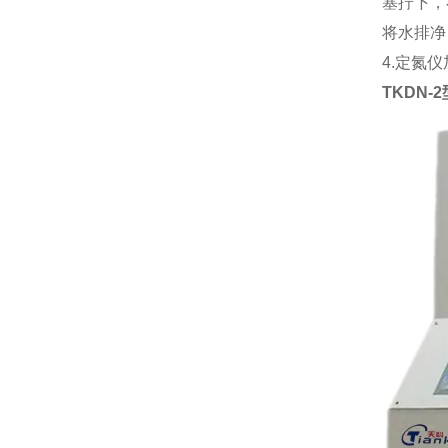
塞拧下，
将水排净
4.定氮
TKDN-2