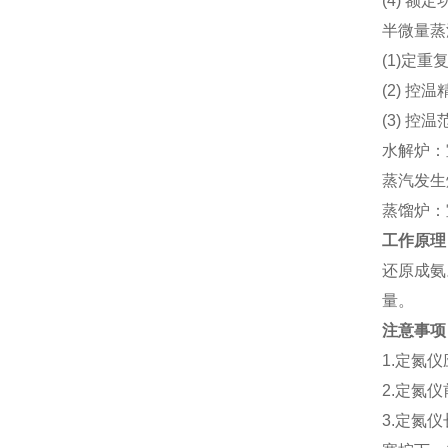
(4) 额
半微量蒸
(1)定重复
(2) 控
(3) 控
水解炉：
蒸汽发生
蒸馏炉：
工作原理
还原成氨
量。
注意事项
1.定氮
2.定氮
3.定氮