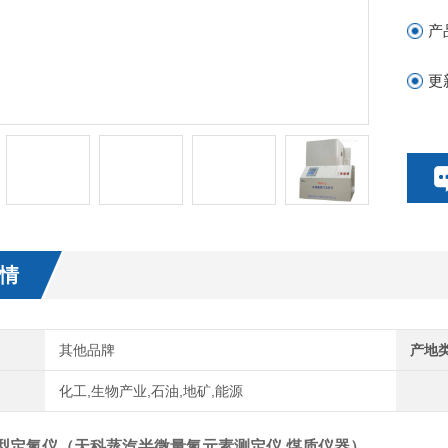
煤
产
更
情
其他品牌
产地
化工,生物产业,石油,地矿,能源
型
定氮仪（
天科蒸汽半微量氮元素测定仪 煤质仪器
）