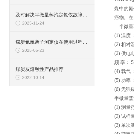
煤中的氮
及时解决半微量蒸汽定氮仪故障是保障检测数据准确可靠的关键
癌物。在
2025-11-24
半微量
(1) 温度
煤炭氟氯离子测定仪在使用过程中的常见问题相应解决方法分享
(2) 相对
2025-05-23
(3) 供电
频 率： 5
煤炭灰熔融性产品推荐
(4) 载
2022-10-14
(5) 功率
(6) 无
半微量蒸
(1) 测量
(2) 试样
(3) 单