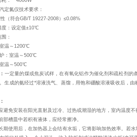
定功耗： 4000W
汽定氮仪技术要求：
性（符合GB/T 19227-2008）≤0.08%
温精度：设定值±10℃
温范围：
室温～1200℃
炉：室温～500℃
室温～500℃
：
一定量的煤或焦炭试样，在有氧化铝作为催化剂和疏松剂的条
。生成的氨经过*溶液洗气、蒸馏，用饱和硼酸溶液吸收后，由
：
仪应避免安装在阳光直射及过冷、过热或潮湿的地方，室内温度不
仪前部槽皿中若积有液体，应经常擦净。
仪长期使用后，在加热器上会结有水垢，它将影响加热效率。若