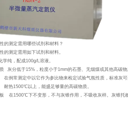
性的测定需用哪些试剂和材料？
性的测定需用如下试剂和材料。
化学纯，配成100g/L溶液。
质 灰分低于15%，粒度小于1mm的石墨、无烟煤或其他高碳物
 在例常测定中以它作为参比物来检定试验气氛性质，标准灰可
 耐热1500℃以上，能盛足够量的高碳物质。
板 在1500℃下不变形，不与灰锥作用，不吸收灰样。灰锥托板