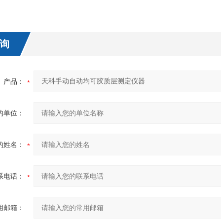
询
产品：
的单位：
的姓名：
系电话：
用邮箱：