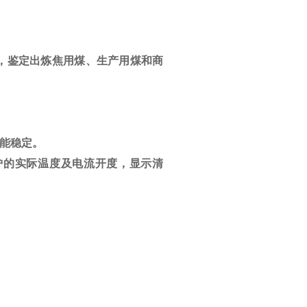
，鉴定出炼焦用煤、生产用煤和商
性能稳定。
炉的实际温度及电流开度，显示清