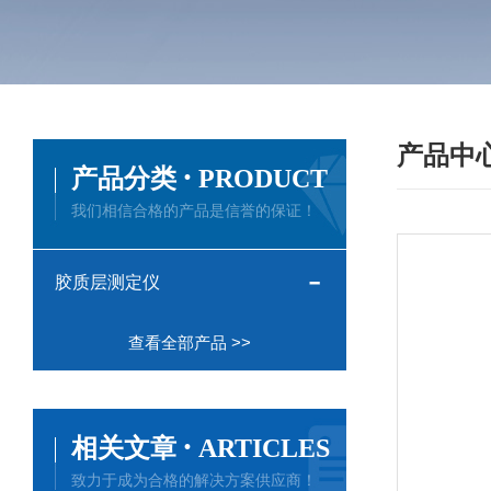
产品中
·
产品分类
PRODUCT
我们相信合格的产品是信誉的保证！
胶质层测定仪
查看全部产品 >>
·
相关文章
ARTICLES
致力于成为合格的解决方案供应商！