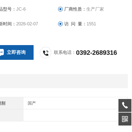
品型号：
JC-6
厂商性质：
生产厂家
新时间：
2026-02-07
访 问 量：
1551
0392-2689316
立即咨询
联系电话：
类别
国产