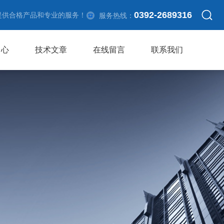
0392-2689316
提供合格产品和专业的服务！
服务热线：
中心
技术文章
在线留言
联系我们