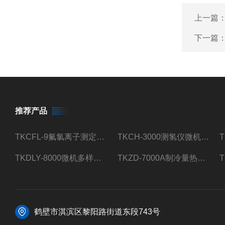
上一篇
下一篇
推荐产品
TKCFL-9氟氯离子测定仪自动煤质检测
TKCH-3000测氢仪微机氢元素测定煤质检测
TKDLY-8000微机多样测硫仪自动定硫仪化验室硫含量测定
TKZD-7000A制冷量热仪自动升降热值仪煤质检测
鹤壁市淇滨区黎阳路街道东段743号