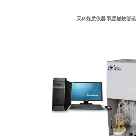
天科煤质仪器 双层燃烧管