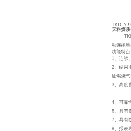
TKDLY-9
天科煤质
TK
动连续地
功能特点
1
、连续
2
、结果
证燃烧气
3
、高度
4
、可靠
6
、具有
7
、具有
8
、报表