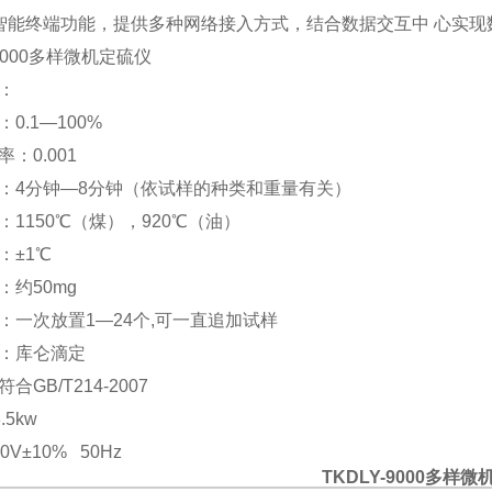
智能终端功能，提供多种网络接入方式，结合数据交互中
心实现
000
多样微机定硫仪
：
：
0.1
—
100%
率：
0.001
：
4
分钟—
8
分钟（依试样的种类和重量有关）
：
1150
℃（煤），
920
℃（油）
：±
1
℃
：约
50mg
：一次放置
1
—
24
个
,
可一直追加试样
：库仑滴定
符合
GB/T214-2007
.5kw
20V
±
10% 50Hz
TKDLY-9000
多样微