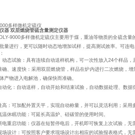
000
多样微机定硫仪
仪器 双层燃烧管硫含量测定仪器
DLY-9000
多样微机定硫仪主要用于煤，重油等物质的全硫含量
批量进行，更可以随时动态地增加试样，提高测试效率。可连电
：
、动态试验：具有连续自动送样机构，可一次性放入
24
个样品，
准确、速度快：采用双层燃烧管，样品在炉内进行二次燃烧，增
体产物进入电解池，确保快而准确。
自动化：自动送样，自动开始和结束试验，自动数据处理、数据
性高：可加配外置天平，实现自动称量，并可以灵活利用；采用
低温休眠功能：可延长高温炉、硅碳管的使用时间。
断电重启功能：仪器在短暂停电后，开机即可恢复上次试验，无
现场设计：可按照客户要求现场设计出相应的试验报表格式，无