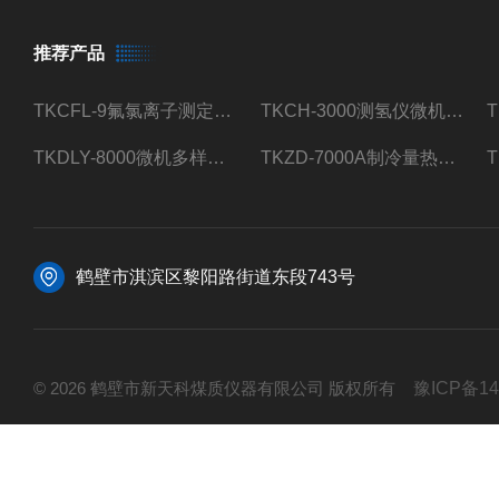
推荐产品
TKCFL-9氟氯离子测定仪自动煤质检测
TKCH-3000测氢仪微机氢元素测定煤质检测
TKDLY-8000微机多样测硫仪自动定硫仪化验室硫含量测定
TKZD-7000A制冷量热仪自动升降热值仪煤质检测
鹤壁市淇滨区黎阳路街道东段743号
© 2026 鹤壁市新天科煤质仪器有限公司 版权所有
豫ICP备14