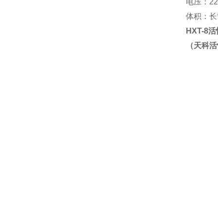
电压：
2
体积：长
HXT-8
活
（
天科活