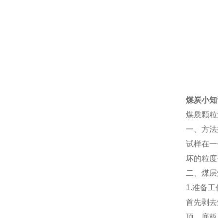
煤炭小知
煤质颗粒
一、方法
试样在一
坏的粒度
二、煤层
1.
准备工
首先剥去
顶、底板