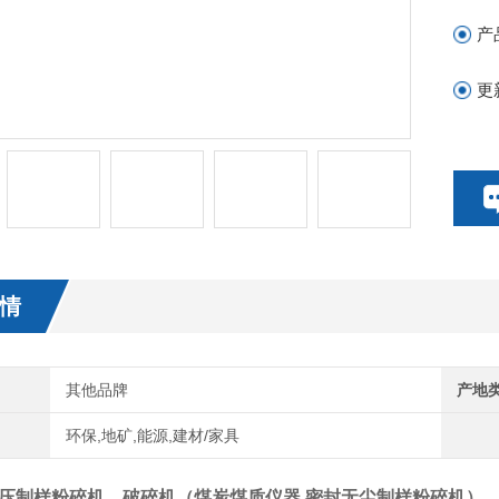
产
更
情
其他品牌
产地
环保,地矿,能源,建材/家具
压制样粉碎机，破碎机（
煤炭煤质仪器 密封无尘制样粉碎机
）