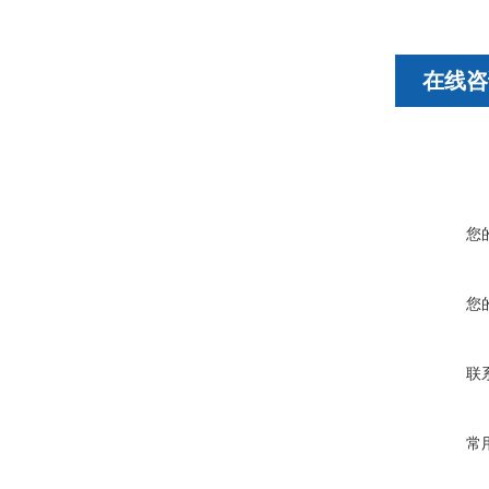
在线咨
您
您
联
常