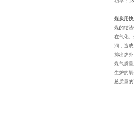
功率：18
煤炭用快
煤的结渣
在气化、
洞，造成
排出炉外
煤气质量
生炉的氧
总质量的