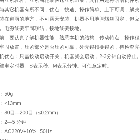
由压紧杠杆、压紧曲轮或快速压紧组成，其作用是将研磨机件紧
与其它机器有所不同，优点：快速、操作简单、上下可调，解决
装在避雨的地方，不可露天安装。机器不用地脚螺丝固定，但应
。电源线要牢固联结，接地线要接地。
前，要认真了解机器性能，熟悉本机的结构，传动特点，操作程
牢固放置，压紧部分是否压紧可靠，外壳锁扣要锁紧，待检查完
机优点：只需按动启动开关，机器就会启动，2-3分钟自动停止
继电定时器。S表示秒、M表示分钟。可任意定时。
：50g
<13mm
80目---200目（≤0.2mm）
：2—5 分钟
AC220V±10% 50Hz