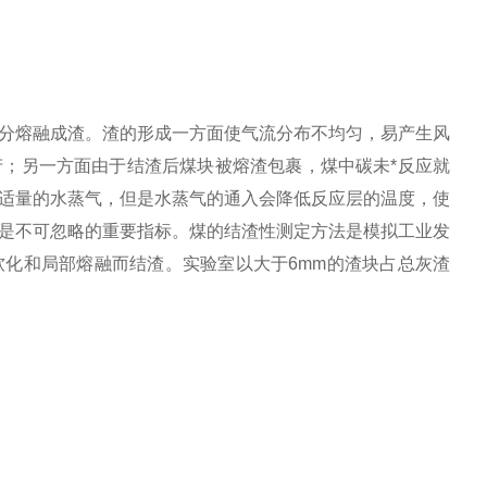
分熔融成渣。渣的形成一方面使气流分布不均匀，易产生风
；另一方面由于结渣后煤块被熔渣包裹，煤中碳未*反应就
适量的水蒸气，但是水蒸气的通入会降低反应层的温度，使
是不可忽略的重要指标。煤的结渣性测定方法是模拟工业发
化和局部熔融而结渣。实验室以大于6mm的渣块占总灰渣