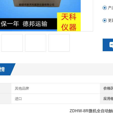
产
更
情
其他品牌
价格
进口
应用
ZDHW-8R微机全自动