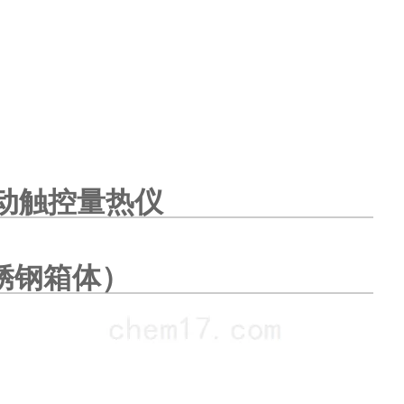
自动触控量热仪
锈钢箱体
）