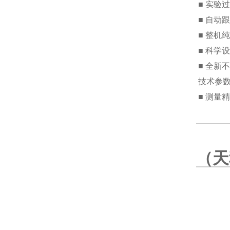
■ 实验
■ 自动
■ 整机
■ 科学
■ 全新
技术参
■ 测量
■ 使用环
■ 温度分
■ 电源电
（
天