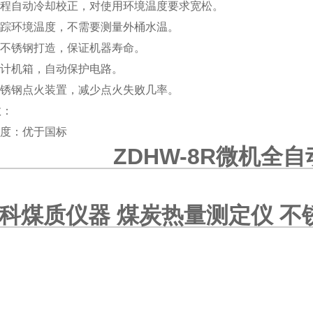
过程自动冷却校正，对使用环境温度要求宽松。
跟踪环境温度，不需要测量外桶水温。
纯不锈钢打造，保证机器寿命。
设计机箱，自动保护电路。
不锈钢点火装置，减少点火失败几率。
数：
精度：优于国标
ZDHW-8R微机全
境：5-40℃
辨率：0.0001℃
压：AC220V±15％ 50Hz
科煤质仪器 煤炭热量测定仪 不