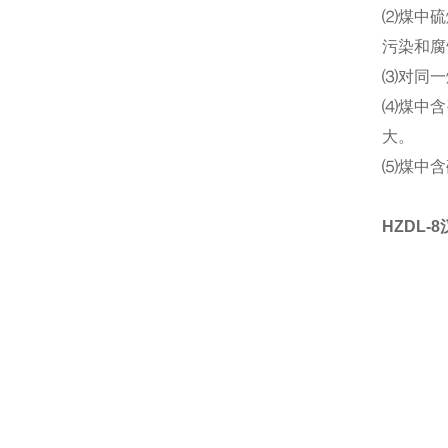
⑵煤中硫
污染和腐
⑶对同一
⑷煤中含
大。
⑸煤中含
HZDL-8