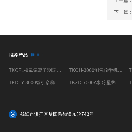
上一篇
下一篇
推荐产品
TKCFL-9氟氯离子测定仪自动煤质检测
TKCH-3000测氢仪微机氢元素测定煤质检测
TKDLY-8000微机多样测硫仪自动定硫仪化验室硫含量测定
TKZD-7000A制冷量热仪自动升降热值仪煤质检测
鹤壁市淇滨区黎阳路街道东段743号