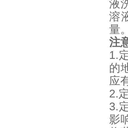
液
溶
量
注
1
的
应
2
3
影