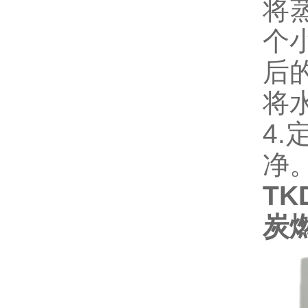
将
个
后
将
4
净
TK
炭