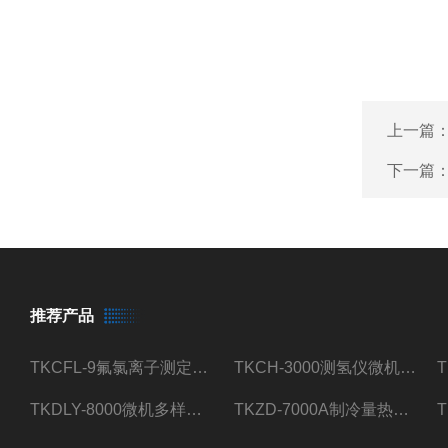
上一篇
下一篇
推荐产品
TKCFL-9氟氯离子测定仪自动煤质检测
TKCH-3000测氢仪微机氢元素测定煤质检测
TKDLY-8000微机多样测硫仪自动定硫仪化验室硫含量测定
TKZD-7000A制冷量热仪自动升降热值仪煤质检测