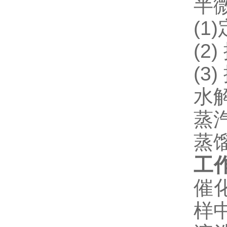
半
(1
(2
(3
水解
蒸
蒸
工
催
样