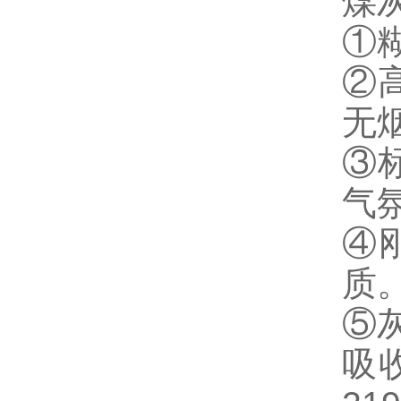
煤
①糊
②
无
③
气
④
质
⑤
吸