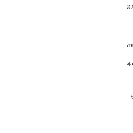
常
详
补