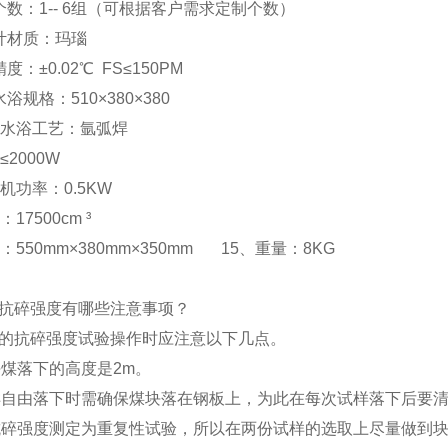
个数：1-- 6组（可根据客户需求定制个数）
计材质：玛瑙
度：±0.02℃ FS≤150PM
浴规格：510×380×380
温水浴工艺：氩弧焊
≤2000W
机功率：0.5KW
17500cm ³
：550mm×380mm×350mm 15、重量：8KG
抗碎强度有哪些注意事项？
的抗碎强度试验操作时应注意以下几点。
定块煤落下的高度是2m。
试样自由落下时需确保煤块落在钢板上，为此在每次试样落下后要
的抗碎强度测定为重复性试验，所以在两份试样的选取上尽量做到