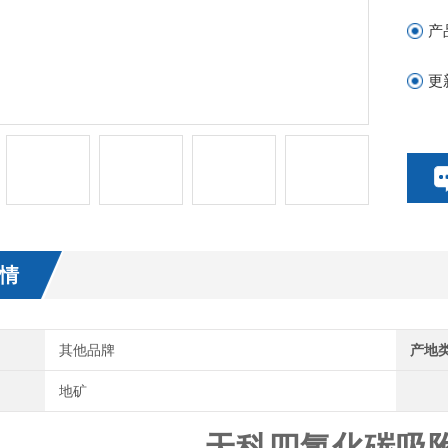
产
更
情
其他品牌
产地
地矿