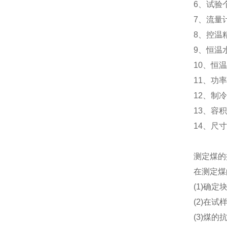
6、试验
7、流量
8、控温精
9、恒温水
10、恒
11、功率
12、制冷
13、容积：
14、尺寸
测定煤的
在测定煤
(1)确
(2)在
(3)煤