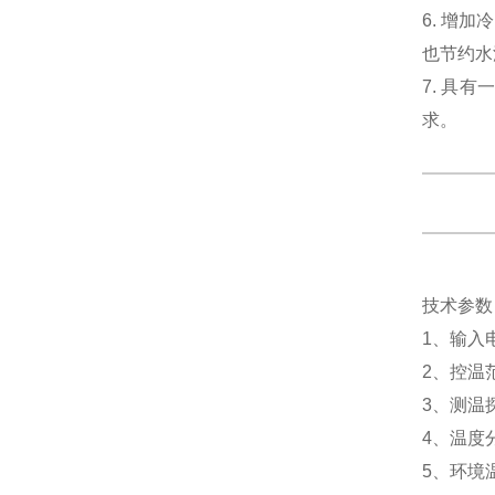
6. 增
也节约水
7. 具
求。
技术参数
1、输入电
2、控温范
3、测温探
4、温度分
5、环境温