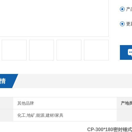
产
更
情
其他品牌
产地
化工,地矿,能源,建材/家具
CP-300*180密封