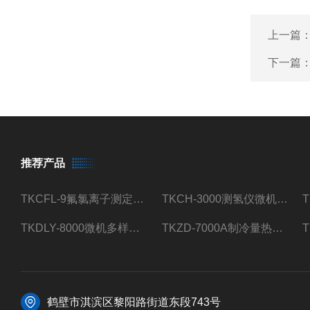
上一篇
下一篇
推荐产品
TKCFL-9氟氯离子测定仪自动煤质检测
TKCH-3000测氢仪微机氢元素测定煤质检测
TKDLY-8000微机多样测硫仪自动定硫仪化验室硫含量测定
TKZD-7000A制冷量热仪自动升降热值仪煤质检测
鹤壁市淇滨区黎阳路街道东段743号