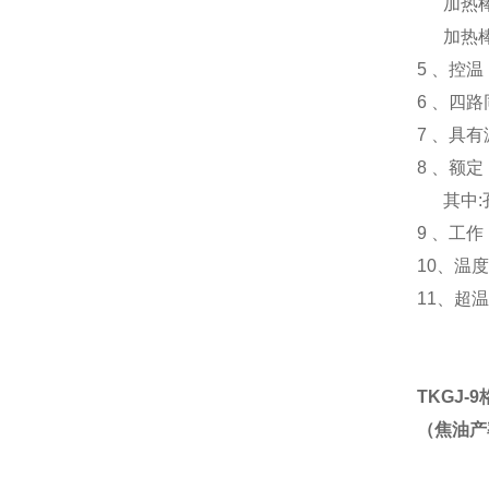
加热棒III
加热棒IV
5 、控温
6 、四
7 、具
8 、额定
其中:孔I:0
9 、工作 
10、温
11、超
TKGJ-9
（
焦油产