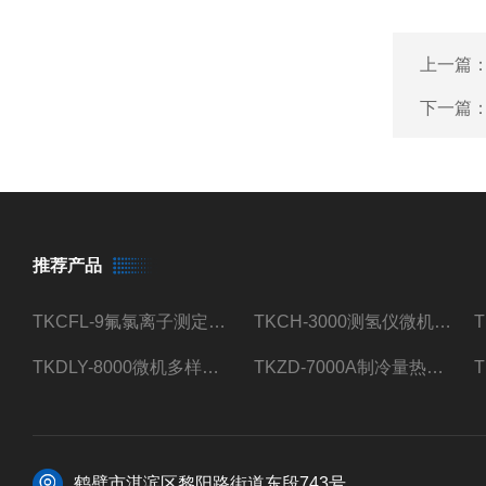
上一篇
下一篇
推荐产品
TKCFL-9氟氯离子测定仪自动煤质检测
TKCH-3000测氢仪微机氢元素测定煤质检测
TKDLY-8000微机多样测硫仪自动定硫仪化验室硫含量测定
TKZD-7000A制冷量热仪自动升降热值仪煤质检测
鹤壁市淇滨区黎阳路街道东段743号