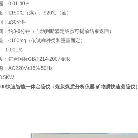
：0.01-40％
度：1150℃（煤）、920℃（油）
间：≤30分钟
时间：约3-6分钟（自动判断滴定终点可提前结束返回）
重量：≤100mg（依试样种类和重量而定）
 0.001％
度：符合国标GB/T214-2007要求
：AC220V±15% 50Hz
3.5KW
00
快速智能一体定硫仪（
煤炭煤质分析仪器 矿物质快速测硫仪