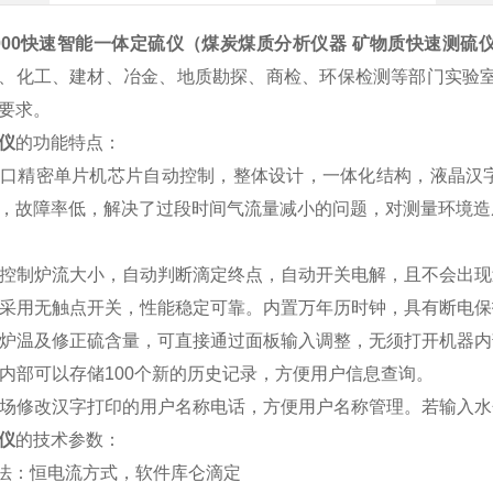
00
快速智能一体定硫仪（
煤炭煤质分析仪器 矿物质快速测硫
、化工、建材、冶金、地质勘探、商检、环保检测等部门实验室的优
要求。
仪
的功能特点：
进口精密单片机芯片自动控制，整体设计，一体化结构，液晶汉
，故障率低，解决了过段时间气流量减小的问题，对测量环境造
动控制炉流大小，自动判断滴定终点，自动开关电解，且不会出
样采用无触点开关，性能稳定可靠。内置万年历时钟，具有断电
定炉温及修正硫含量，可直接通过面板输入调整，无须打开机器内
器内部可以存储100个新的历史记录，方便用户信息查询。
现场修改汉字打印的用户名称电话，方便用户名称管理。若输入
仪
的技术参数：
方法：恒电流方式，软件库仑滴定