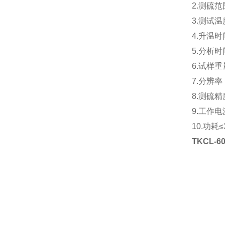
2.测硫范围
3.测试温
4.升温时
5.分析
6.试样
7.分辨率：
8.测硫精
9.工作电源
10.功耗≤
TKCL-60