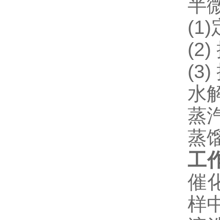
半
(1
(2
(3
水解
蒸
蒸
工
催
样