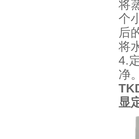
将
个
后
将
4
净
TK
显