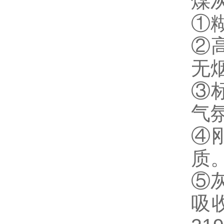
煤
①糊
②
无
③
气
④
质
⑤
吸