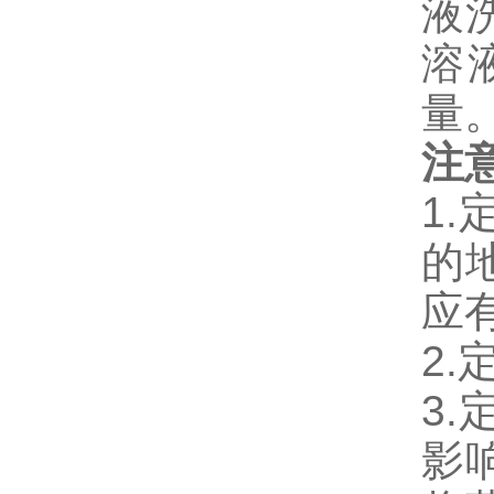
液
溶
量
注
1
的
应
2
3
影