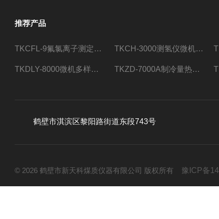
推荐产品
TKCFL-9氟氯离子测定仪自动煤质检测
TKCH-3000测氢仪微机氢元素测定煤质检测
TKDLY-8000微机多样测硫仪自动定硫仪化验室硫含量测定
TKZD-7000A制冷量热仪自动升降热值仪煤质检测
鹤壁市淇滨区黎阳路街道东段743号
© 2026 鹤壁市新天科煤质仪器有限公司 版权所有
豫ICP备14