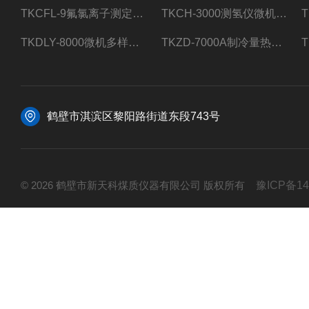
TKCFL-9氟氯离子测定仪自动煤质检测
TKCH-3000测氢仪微机氢元素测定煤质检测
TKDLY-8000微机多样测硫仪自动定硫仪化验室硫含量测定
TKZD-7000A制冷量热仪自动升降热值仪煤质检测
鹤壁市淇滨区黎阳路街道东段743号
© 2026 鹤壁市新天科煤质仪器有限公司 版权所有
豫ICP备14