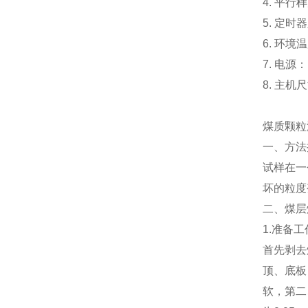
4. 平行
5. 定时
6. 环境
7. 电源： 
8. 主机尺寸
煤质颗粒
一、方法
试样在一
坏的粒度
二、煤层
1.
准备工
首先剥去
顶、底板
软，第二