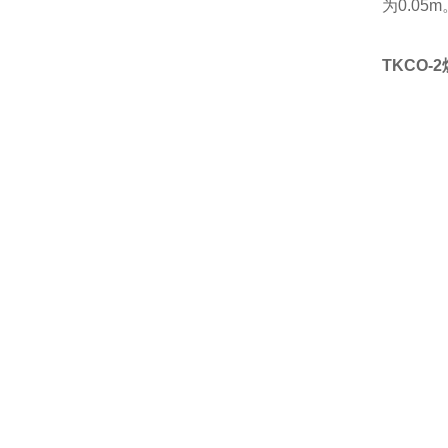
为
0.05m
TKCO-2