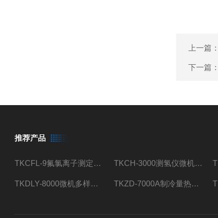
上一篇
下一篇
推荐产品
TKCFL-9氟氯离子测定仪自动煤质检测
TKCH-3000测氢仪微机氢元素测定煤质检测
TKDLY-8000微机多样测硫仪自动定硫仪化验室硫含量测定
TKZD-7000A制冷量热仪自动升降热值仪煤质检测