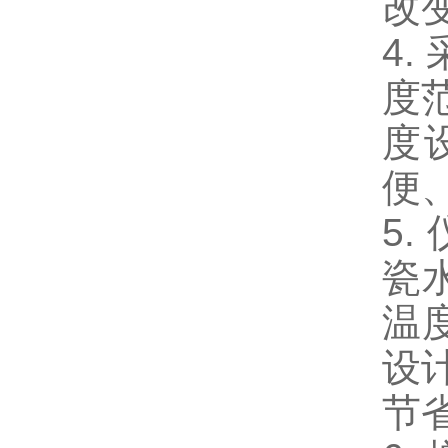
改
4.
度范
度
便
5
瓷
温
设
节