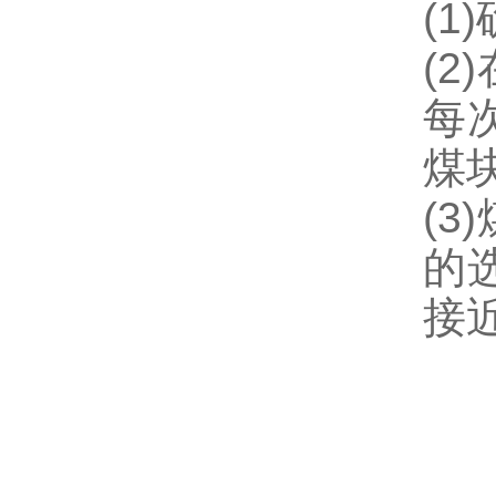
(1
(
每
煤
(
的
接