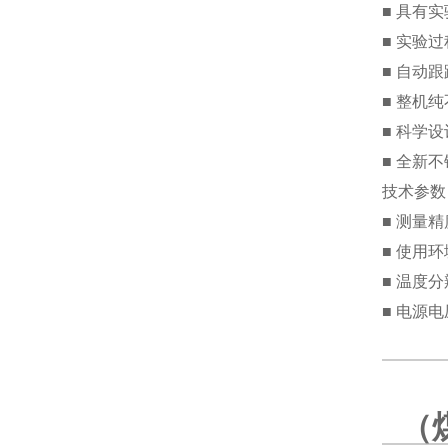
■ 具有
■ 实验
■ 自动
■ 整机
■ 科学
■ 全新
技术参数
■ 测量
■ 使用环
■ 温度分
■ 电源电压
（