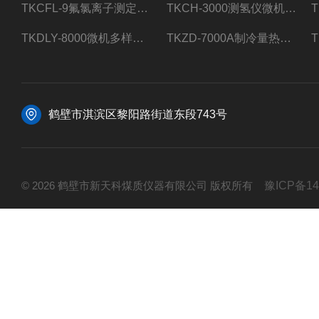
TKCFL-9氟氯离子测定仪自动煤质检测
TKCH-3000测氢仪微机氢元素测定煤质检测
TKDLY-8000微机多样测硫仪自动定硫仪化验室硫含量测定
TKZD-7000A制冷量热仪自动升降热值仪煤质检测
鹤壁市淇滨区黎阳路街道东段743号
© 2026 鹤壁市新天科煤质仪器有限公司 版权所有
豫ICP备14