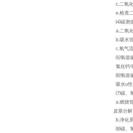
c.二氧
e.检查
⑷碳测值
a.二氧
b.吸水
c.氧气
⑸氢值偏
氯化钙中
⑹氢值偏
吸水u性
⑺碳、氢
a.燃烧
皮塞分解
b.净化
⑻碳、氢