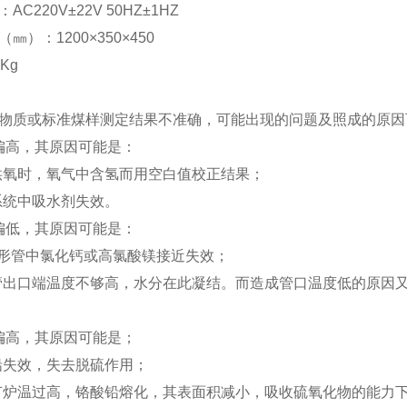
C220V±22V 50HZ±1HZ
㎜）：1200×350×450
Kg
物质或标准煤样测定结果不准确，可能出现的问题及照成的原因
高，其原因可能是：
供氧时，氧气中含氢而用空白值校正结果；
系统中吸水剂失效。
低，其原因可能是：
u形管中氯化钙或高氯酸镁接近失效；
管出口端温度不够高，水分在此凝结。而造成管口温度低的原因又
高，其原因可能是；
铅失效，失去脱硫作用；
节炉温过高，铬酸铅熔化，其表面积减小，吸收硫氧化物的能力