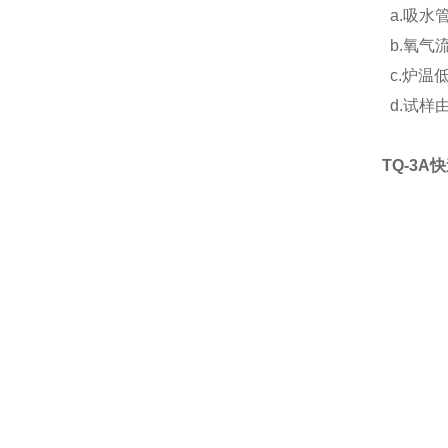
a.吸水
b.氧气
c.炉温
d.试样
TQ-3A