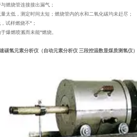
管与燃烧管连接接出漏气；
流量太低，测定时间太短；燃烧管内的水和二氧化碳均未赶尽；
低，试样燃烧不*；
由于爆燃喷溅而未能*燃烧。
快速
碳氢元素分析仪（
自动元素分析仪 三段控温数显煤质测氢仪