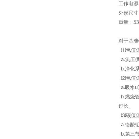
工作电源：A
外形尺寸（
重量：53
对于基准
⑴氢值偏
a.负压
b.净化
⑵氢值偏
a.吸水
b.燃烧
过长。
⑶碳值偏
a.铬酸
b.第三