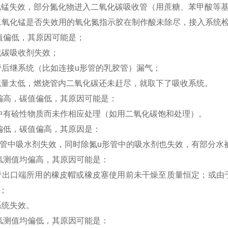
化锰失效，部分氮化物进入二氧化碳吸收管（用蔗糖、苯甲酸等
二氧化锰是否失效用的氧化氮指示胶在制作酸未除尽，接入系统
偏低，其原因可能是；
化碳吸收剂失效；
管后继系统（比如连接u形管的乳胶管）漏气；
流量太低，燃烧管内二氧化碳还未赶尽，就取下了吸收系统。
高，碳值偏低，其原因可能是：
有硷性物质而未作相应处理（如用二氧化碳饱和处理）。
低，碳值偏高，其原因是：
管中吸水剂失效，同时除氮u形管中的吸水剂也失效，有部分水
测值均偏高，其原因可能是：
管出口端所用的橡皮帽或橡皮塞使用前未干燥至质量恒定；或由
；
系统失效。
测值均偏低，其原因可能是：