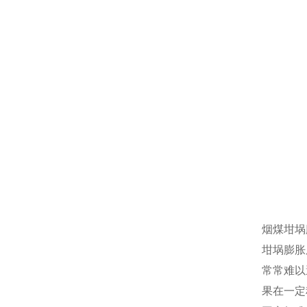
烟煤坩埚
坩埚膨胀
常常难以
果在一定