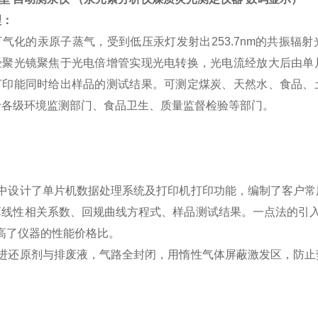
理：
气化的汞原子蒸气，受到低压汞灯发射出253.7nm的共振辐
经聚光镜聚焦于光电倍增管实现光电转换，光电流经放大后由单
打印能同时给出样品的测试结果。可测定煤炭、天然水、食品、
于各级环境监测部门、食品卫生、质量监督检验等部门。
器中设计了单片机数据处理系统及打印机打印功能，编制了客户常
算线性相关系数、回规曲线方程式、样品测试结果。一点法的引入
高了仪器的性能价格比。
动进还原剂与排废液，气路全封闭，用惰性气体屏蔽激发区，防止
。