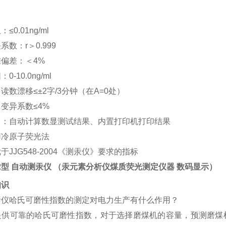
≤0.01ng/ml
数：r＞0.999
偏差：＜4%
-10.0ng/ml
读数漂移≤±2字/3分钟（在A=0处）
变异系数≤4%
出：自动计算数显测试结果、内置打印机打印结果
用冷原子荧光法
于JJG548-2004《测汞仪》要求的指标
-2型 自动测汞仪 （
汞元素分析仪煤质荧光测定仪器 数码显示
）
知识
析仪哈氏可磨性指数的测定对电力生产有什么作用？
提供可靠的哈氏可磨性指数，对于选择磨煤机的容量，预测磨煤