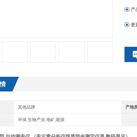
煤
产
各
更
情
其他品牌
产地
环保,生物产业,地矿,能源
2型 自动测汞仪 （
汞元素分析仪煤质荧光测定仪器 数码显示
）