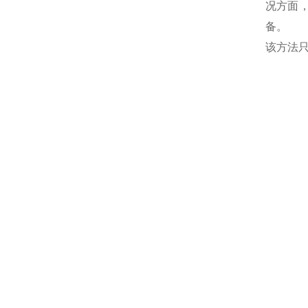
况方面
备。
该方法