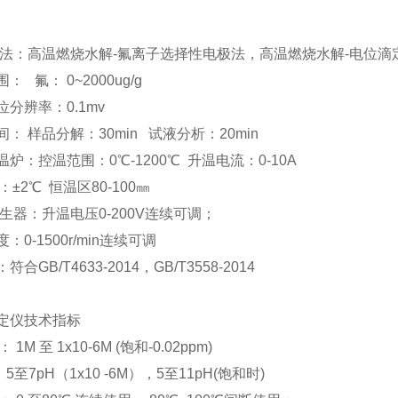
测方法：高温燃烧水解-氟离子选择性电极法，高温燃烧水解-电位滴
： 氟： 0~2000ug/g
位分辨率：0.1mv
间： 样品分解：30min 试液分析：20min
温炉：控温范围：0℃-1200℃ 升温电流：0-10A
±2℃ 恒温区80-100㎜
发生器：升温电压0-200V连续可调；
：0-1500r/min连续可调
符合GB/T4633-2014，GB/T3558-2014
滴定仪技术指标
1M 至 1x10-6M (饱和-0.02ppm)
5至7pH（1x10 -6M），5至11pH(饱和时)