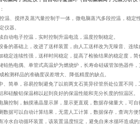
：
控温、搅拌及蒸汽量控制于一体，微电脑蒸汽多段控温，稳定性
定仪器。
连续自动电子控温，实时控制升温电流，温度控制稳定。
代设备的基础上，改进了送样装置，由人工送样改为无噪音、连
更加稳定连续性强，送样时间稳定，提高了检验结果的稳定度，简
铂铑铂热电偶、单管式高温炉为燃烧炉，长寿命硅碳管加热器件
成检测样品的准确度误差增大、降低精度的缺点。
集中、简单，容易控制避免了以前两支石英异径管所处位置不同
充铝和硅酸铝保温棉以起到良好的保温性能和充分长度的恒温区。
微电脑控制，触摸液晶显示屏，显示更直观，数据存储量大，可自
检测数据可以自动计算结果，无需人工计算，数据保存，查询方
具有冷水自动循环装置，该装置温度恒定，避免自来水循环造成