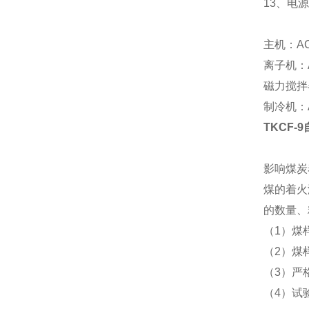
13、电源
主机：AC
离子机：A
磁力搅拌器
制冷机：A
TKCF-9
影响煤炭
煤的着火
的数量、
（1）煤
（2）煤
（3）严格
（4）试