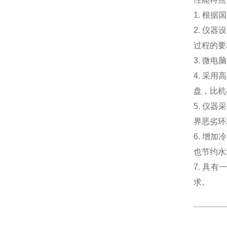
1. 根
2. 仪
过程的要
3. 微
4. 采
盘，比机
5. 仪
界恶劣环
6. 增
也节约水
7. 具
求。