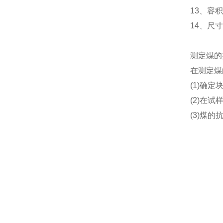
13、容积：
14、尺寸
测定煤的
在测定煤
(1)确
(2)在
(3)煤