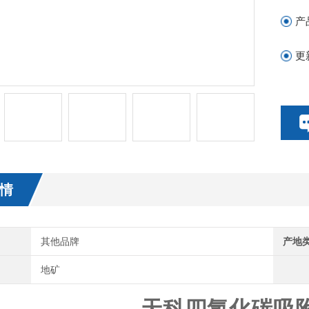
天
产
更
情
其他品牌
产地
地矿