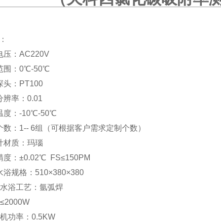
：
压：AC220V
围：0℃-50℃
头：PT100
辨率：0.01
度：-10℃-50℃
个数：1-- 6组（可根据客户需求定制个数）
计材质：玛瑙
度：±0.02℃ FS≤150PM
浴规格：510×380×380
温水浴工艺：氩弧焊
≤2000W
机功率：0.5KW