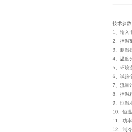
技术参数
1、输入电
2、控温范
3、测温探
4、温度分
5、环境温
6、试验
7、流量
8、控温精
9、恒温水
10、恒
11、功率
12、制冷