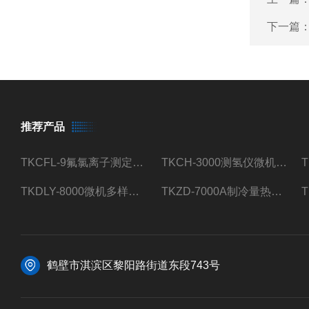
下一篇
推荐产品
TKCFL-9氟氯离子测定仪自动煤质检测
TKCH-3000测氢仪微机氢元素测定煤质检测
TKDLY-8000微机多样测硫仪自动定硫仪化验室硫含量测定
TKZD-7000A制冷量热仪自动升降热值仪煤质检测
鹤壁市淇滨区黎阳路街道东段743号