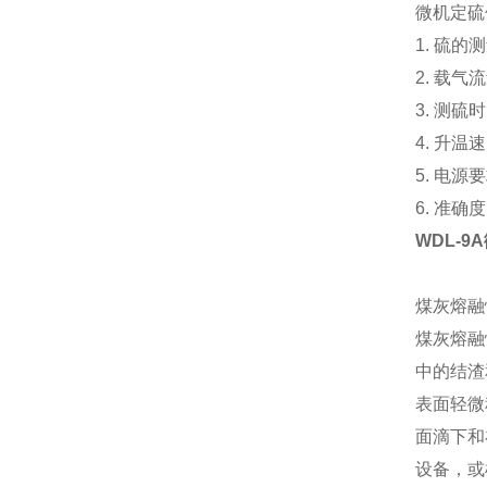
微机定硫
1. 硫的
2. 载气流
3. 测硫
4. 升温速
5. 电源
6. 准确度
WDL-9
煤灰熔融
煤灰熔融
中的结渣
表面轻微
面滴下和
设备，或