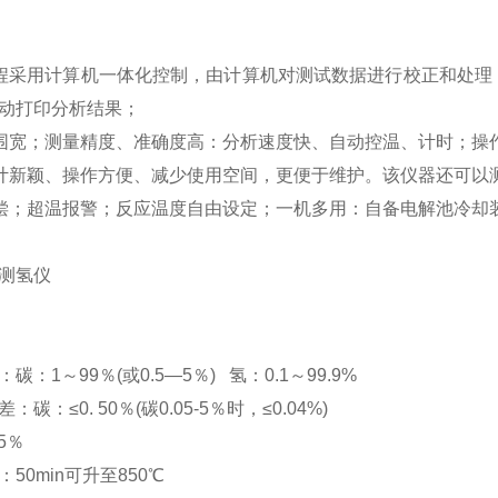
程采用计算机一体化控制，由计算机对测试数据进行校正和处理
动打印分析结果；
围宽；测量精度、准确度高：分析速度快、自动控温、计时；操
计新颖、操作方便、减少使用空间，更便于维护。该仪器还可以
偿；超温报警；反应温度自由设定；一机多用：自备电解池冷却
测氢仪
碳：1～99％(或0.5—5％) 氢：0.1～99.9%
碳：≤0. 50％(碳0.05-5％时，≤0.04%)
5％
度：50min可升至850℃