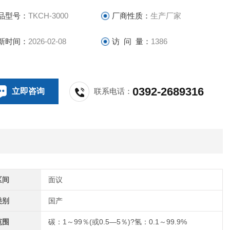
品型号：
TKCH-3000
厂商性质：
生产厂家
新时间：
2026-02-08
访 问 量：
1386
0392-2689316
立即咨询
联系电话：
区间
面议
类别
国产
范围
碳：1～99％(或0.5—5％)?氢：0.1～99.9%