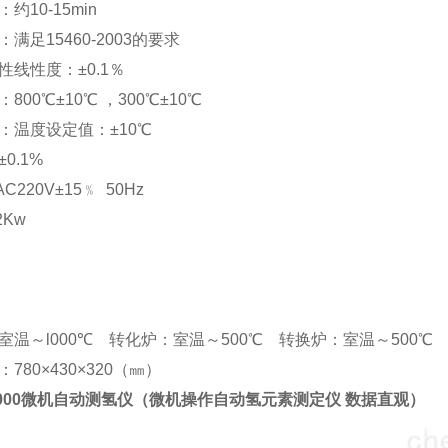
时间：约10-15min
满足15460-2003的要求
性线性度：±0.1％
800℃±10℃ ，300℃±10℃
：温度设定值：±10℃
0.1%
C220V±15﹪ 50Hz
Kw
室温～l000℃ 转化炉：室温～500℃ 转换炉：室温～500℃
780×430×320（㎜）
3000微机自动测氢仪（
微机操作自动氢元素测定仪 数据直观
）