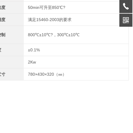
速度
50min可升至850℃?
精度
满足15460-2003的要求
控制
800℃±10℃?，300℃±10℃
度
±0.1%
2Kw
尺寸
780×430×320（㎜）