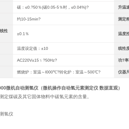
碳：≤0.?50％(碳0.05-5％时，≤0.04%)?
升温
约10-15min?
测定
线性
±0.1％
温度
温度设定值：±10
线性
AC220V±15﹪?50Hz?
功?率
燃烧炉：室温～l000℃?转化炉：室温～500℃?
仪器
3000微机自动测氢仪（
微机操作自动氢元素测定仪 数据直观
）
测定煤碳及其它固体物料中碳氢元素的含量。
测氢仪