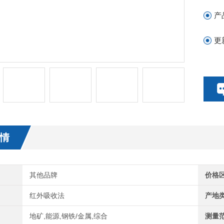
产
更
情
其他品牌
价格
红外吸收法
产地
地矿,能源,钢铁/金属,综合
测量