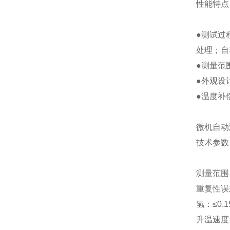
性能特点
●测试过
处理；自
●测量范
●外观设
●温度补
微机自动
技术参数
测量范围：
重复性误差：
氢：≤0.1
升温速