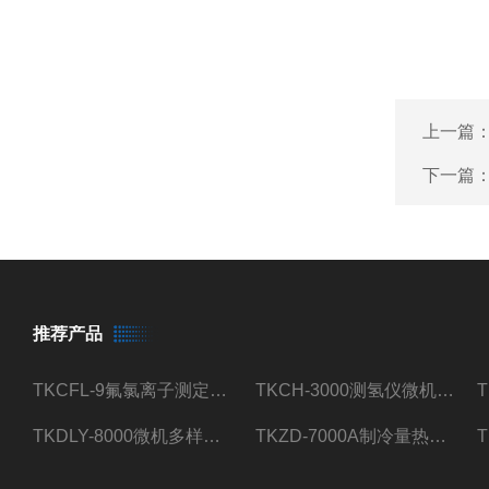
上一篇
下一篇
推荐产品
TKCFL-9氟氯离子测定仪自动煤质检测
TKCH-3000测氢仪微机氢元素测定煤质检测
TKDLY-8000微机多样测硫仪自动定硫仪化验室硫含量测定
TKZD-7000A制冷量热仪自动升降热值仪煤质检测