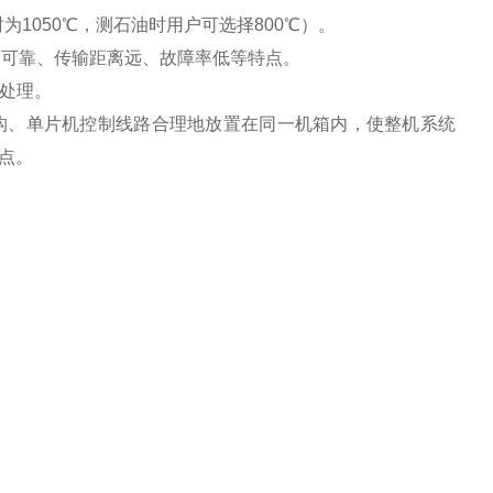
时为
1050
℃，测石油时用户可选择
800
℃）。
输可靠、传输距离远、故障率低等特点。
处理。
构、单片机控制线路合理地放置在同一机箱内，使整机系统
点。