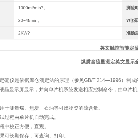
1000ml/min?。
测硫
20~45min。
?电
2KW?
准确
英文触控智能定
煤质含硫量测定英文显示
定硫仪是依据库仑滴定法的原理（参见
GB/T 214
—
1996
）制成
液晶显示屏显示，并向单片机系统发送相应控制命令，由单片机
用于测量煤、焦炭、石油等可燃物资的硫含量。
试过程由单片机自动完成。
程中校正方便，直观。
果可长期保存，可查询、打印。