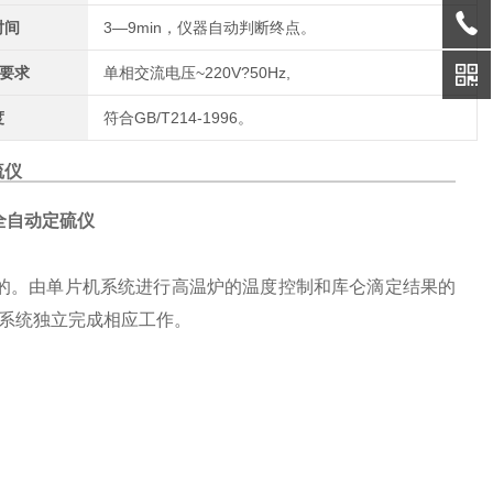
时间
3—9min，仪器自动判断终点。
源要求
单相交流电压~220V?50Hz,
度
符合GB/T214-1996。
硫仪
全自动定硫仪
的。由单片机系统进行高温炉的温度控制和库仑滴定结果的
系统独立完成相应工作。