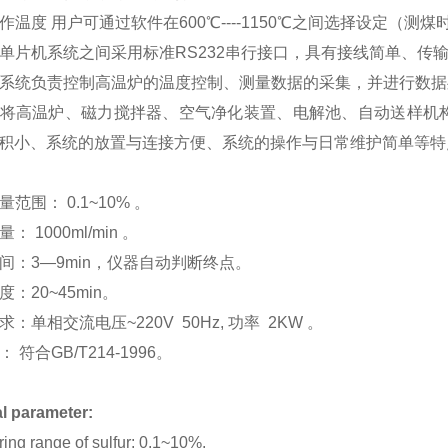
作温度 用户可通过软件在
600
℃
----1150
℃之间选择设定（测煤
单片机系统之间采用标准
RS232
串行接口，具有接线简单、传
系统负责控制高温炉的温度控制、测量数据的采集，并进行数据
将高温炉、磁力搅拌器、空气净化装置、电解池、自动送样机
积小、系统的放置与连接方便、系统的操作与日常维护简单等特
量范围：
0.1~10%
。
量：
1000ml/min
。
间：
3
—
9min
，仪器自动判断终点。
度：
20~45min
。
求：单相交流电压
~220V 50Hz,
功率
2KW
。
： 符合
GB/T214-1996
。
l parameter:
ing range of sulfur: 0.1~10%.