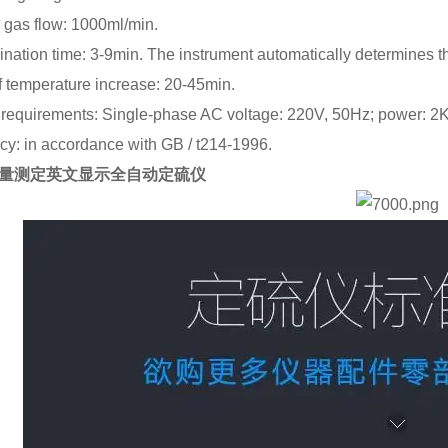
r gas flow: 1000ml/min.
ination time: 3-9min. The instrument automatically determines t
f temperature increase: 20-45min.
 requirements: Single-phase AC voltage: 220V, 50Hz; power: 2
cy: in accordance with GB / t214-1996.
量测定英文显示全自动定硫仪