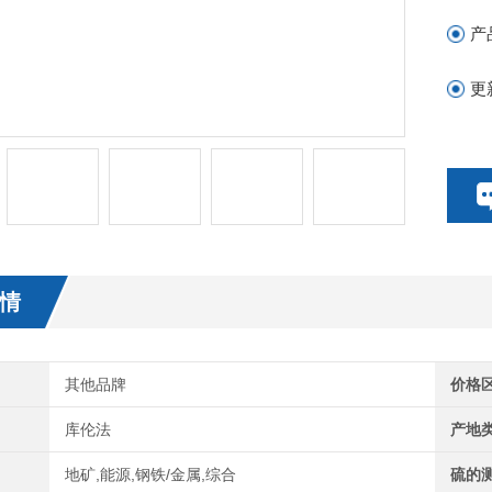
产
更
情
其他品牌
价格
库伦法
产地
地矿,能源,钢铁/金属,综合
硫的