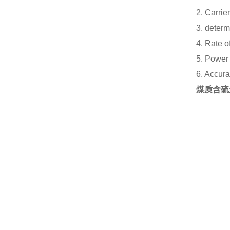
2. Carrie
3. determ
4. Rate o
5. Power
6. Accura
煤质含硫