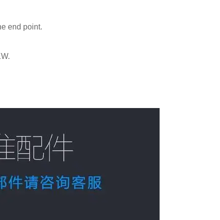
he end point.
KW.