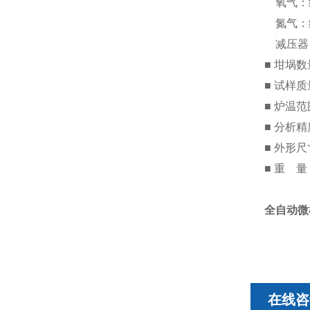
氧气：纯度
氮气：纯度
减压器：0
■ 坩埚
■ 试样
■ 炉温范
■ 分析精
■ 外形尺
■ 重 量
全自动微
在线咨