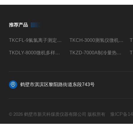
推荐产品
TKCFL-9氟氯离子测定仪自动煤质检测
TKCH-3000测氢仪微机氢元素测定煤质检测
TKDLY-8000微机多样测硫仪自动定硫仪化验室硫含量测定
TKZD-7000A制冷量热仪自动升降热值仪煤质检测
鹤壁市淇滨区黎阳路街道东段743号
© 2026 鹤壁市新天科煤质仪器有限公司 版权所有
豫ICP备14