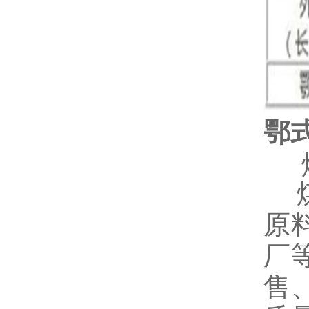
鄂
煤
原
厂
售