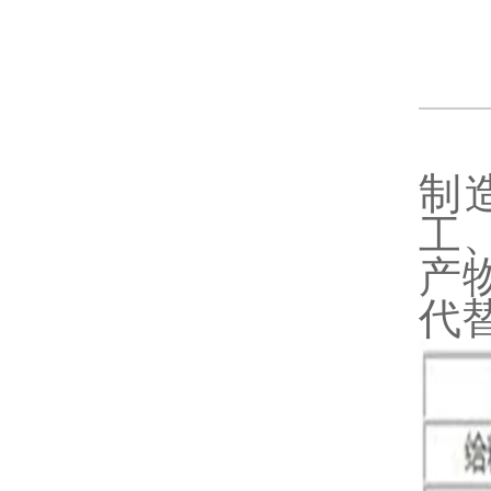
鄂
制
工
产
代