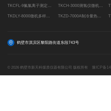
TKCFL-9氟氯离子测定仪自动煤质检测
TKCH-3000测氢仪微机氢元素测定煤质检测
TKDLY-8000微机多样测硫仪自动定硫仪化验室硫含量测定
TKZD-7000A制冷量热仪自动升降热值仪煤质检测
鹤壁市淇滨区黎阳路街道东段743号
© 2026 鹤壁市新天科煤质仪器有限公司 版权所有
豫ICP备14