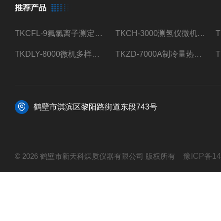
推荐产品
TKCFL-9氟氯离子测定仪自动煤质检测
TKCH-3000测氢仪微机氢元素测定煤质检测
TKDLY-8000微机多样测硫仪自动定硫仪化验室硫含量测定
TKZD-7000A制冷量热仪自动升降热值仪煤质检测
鹤壁市淇滨区黎阳路街道东段743号
© 2026 鹤壁市新天科煤质仪器有限公司 版权所有
豫ICP备14