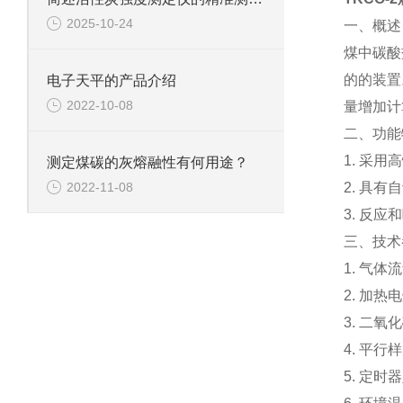
2025-10-24
一、概述
煤中碳酸
的的装置
电子天平的产品介绍
2022-10-08
量增加计
二、功能
1. 采
测定煤碳的灰熔融性有何用途？
2. 具
2022-11-08
3. 反
三、技术
1. 气体
2. 加热
3. 二氧
4. 平行
5. 定时