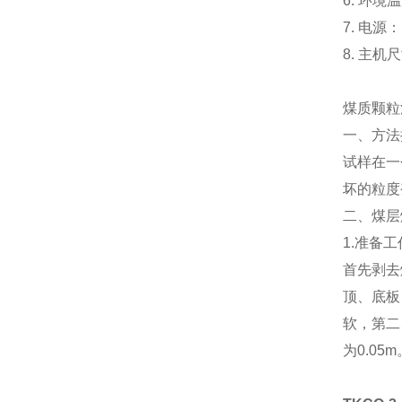
6. 环境
7. 电源： 
8. 主机尺寸
煤质颗粒
一、方法
试样在一
坏的粒度
二、煤层
1.
准备工
首先剥去
顶、底板
软，第二
为
0.05m