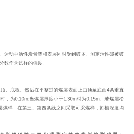
。运动中活性炭骨架和表层同时受到破坏。测定活性碳被破
分数作为试样的强度。
直顶、底板。然后在平整过的煤层表面上由顶至底画
4
条垂直
m
时，为
0.10m;
当煤层厚度小于
1.30m
时为
0.15m
。若煤层松
层煤样，在第三、第四条线之间采取可采煤样，刻槽深度均