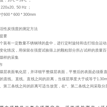
温度：10℃～39℃ ；
220±20, 50 Hz ；
600 * 600 * 300mm
活性炭强度的测定方法
提要
个装有一定数量不锈钢球的盘中，进行定时旋转和击打组合运动
变化情况，用保留在强度试验筛上的颗粒部分所占试样的质量百
煤样的采集
作
煤层表面氧化层，并详细平整煤层表面，平整后的表面必须垂
的直线。直线。直线之间的距离，当煤层厚度大于或等于
1.30
、第三条线之间的距离可适当放宽，在*、第二条线之间采取分
。