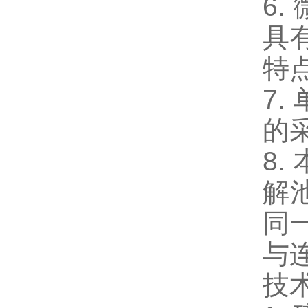
6.
具
特
7.
的
8.
解
同
与
技