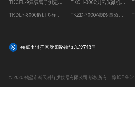
TKCFL-9氟氯离子测定仪自动煤质检测
TKCH-3000测氢仪微机氢元素测定煤质检测
TKDLY-8000微机多样测硫仪自动定硫仪化验室硫含量测定
TKZD-7000A制冷量热仪自动升降热值仪煤质检测
鹤壁市淇滨区黎阳路街道东段743号
© 2026 鹤壁市新天科煤质仪器有限公司 版权所有
豫ICP备14