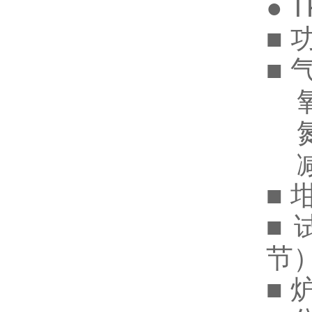
● 
■ 
■ 
氧气
氮气
减压
■
■
节
■ 