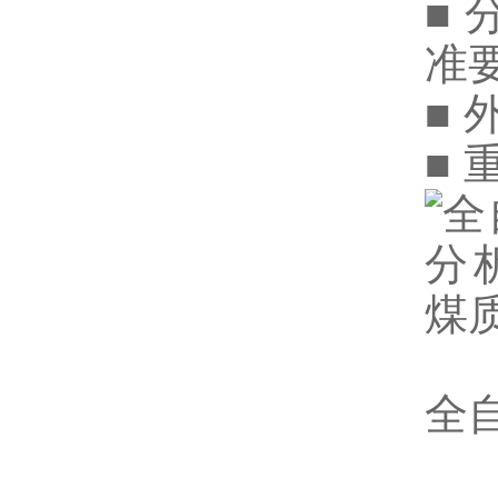
■ 
准
■ 
■ 
全