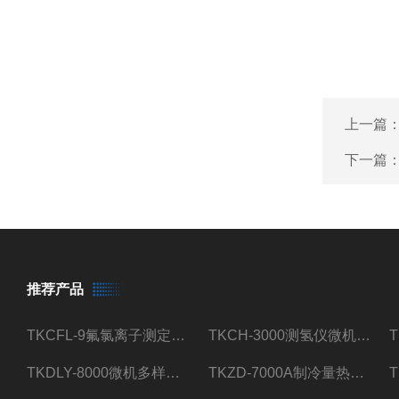
上一篇
下一篇
推荐产品
TKCFL-9氟氯离子测定仪自动煤质检测
TKCH-3000测氢仪微机氢元素测定煤质检测
TKDLY-8000微机多样测硫仪自动定硫仪化验室硫含量测定
TKZD-7000A制冷量热仪自动升降热值仪煤质检测