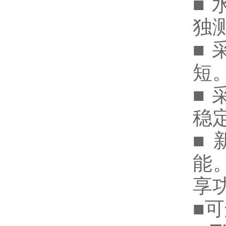
■
独
■
短
■
稳
■
能
享
■