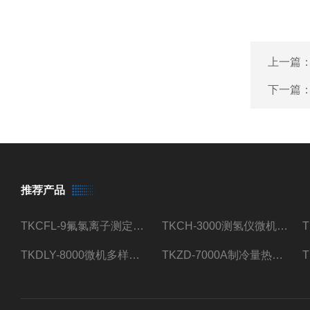
上一篇
下一篇
推荐产品
TKCFL-9氟氯离子测定仪自动煤质检测
TKCH-3000测氢仪微机氢元素测定煤质检测
TKDLY-8000微机多样测硫仪自动定硫仪化验室硫含量测定
TKZD-7000A制冷量热仪自动升降热值仪煤质检测