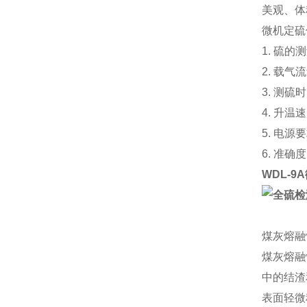
美观、体
微机定硫
1. 硫的
2. 载气流
3. 测硫
4. 升温速
5. 电源
6. 准确度
WDL-9
煤灰熔融
煤灰熔融
中的结渣
表面轻微