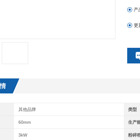
产
更
情
其他品牌
类型
60mm
生产
3kW
粉碎