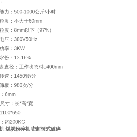
：
力：500-1000公斤/小时
粒度：不大于60mm
粒度：8mm以下（97%）
压：380V50Hz
功率：3KW
份：13-16%
盘直径：工作状态时φ400mm
速：1450转/分
筛板：980次/分
：6mm
形尺寸：长*高*宽
1100*650
：约200KG
机 煤炭粉碎机 密封锤式破碎