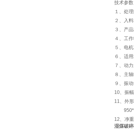
技术参数
１、处理能
２、入料
３、产品
４、工作电
５、电机
６、适用水
７、动力
８、主轴转
９、振动
10、振幅
11、外
950*
12、净重
湿煤破碎