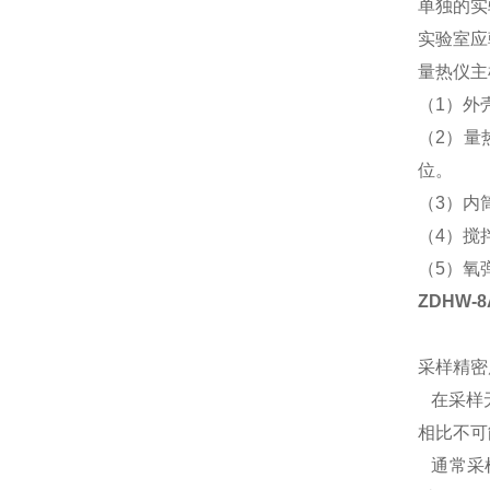
单独的实
实验室应
量热仪主
（
1
）外
（
2
）量
位。
（
3
）内
（
4
）搅
（
5
）氧
ZDHW-
采样精密
在采样无
相比不可
通常采样