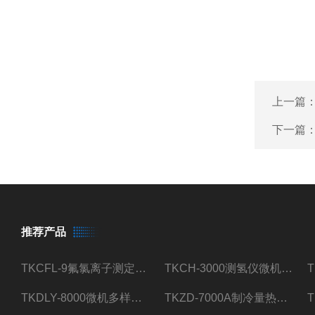
上一篇
下一篇
推荐产品
TKCFL-9氟氯离子测定仪自动煤质检测
TKCH-3000测氢仪微机氢元素测定煤质检测
TKDLY-8000微机多样测硫仪自动定硫仪化验室硫含量测定
TKZD-7000A制冷量热仪自动升降热值仪煤质检测