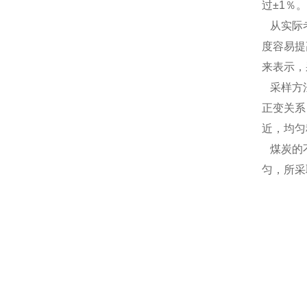
过±1％
从实际考
度容易提
来表示，
采样方法
正变关系
近，均匀
煤炭的不
匀，所采