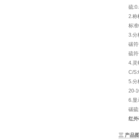
硫:0
2.
标准
3.
碳符
硫符
4.灵
C/S:
5.
20-
6.
碳硫
红外
三 产品