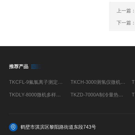
上一篇
下一篇
推荐产品
TKCFL-9氟氯离子测定仪自动煤质检测
TKCH-3000测氢仪微机氢元素测定煤质检测
TKDLY-8000微机多样测硫仪自动定硫仪化验室硫含量测定
TKZD-7000A制冷量热仪自动升降热值仪煤质检测
鹤壁市淇滨区黎阳路街道东段743号