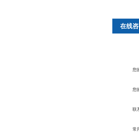
在线咨
您
您
联
常