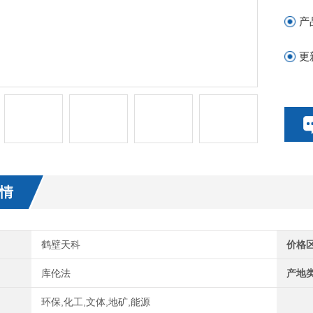
产
更
情
鹤壁天科
价格
库伦法
产地
环保,化工,文体,地矿,能源