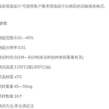
报表现场设计:可按照客户要求现场设计出相应的试验报表格式。
参数
硫范围:0.01—40%
测硫分辨率:0.01
测试时间:3分钟—6分钟(依试样的种类和重量有关)
试温度:1150℃(煤),920℃(油)
控温精度:±5℃
试样重量:45—55mg
试样数量:16个
测试方法:库仑滴定法