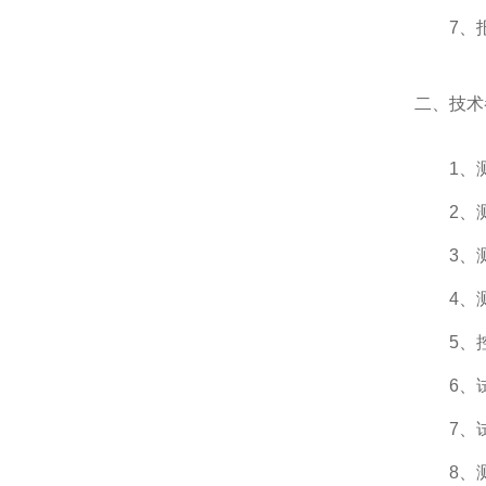
7、
二、技术
1、测
2、
3、
4、测
5、
6、
7、
8、