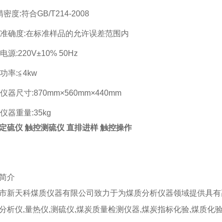
密度:符合GB/T214-2008
、准确度:在标准样品的允许误差范围内
电源:220V±10% 50Hz
功率:≦4kw
仪器尺寸:870mm×560mm×440mm
仪器重量:35kg
定硫仪 触控测硫仪 直排进样 触控操作
简介
市新天科煤质仪器有限公司致力于为煤质分析仪器领域提供具有
分析仪,量热仪,测硫仪,煤炭质量检测仪器,煤炭指标化验,煤质化