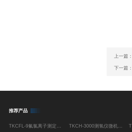
上一篇
下一篇
推荐产品
TKCFL-9氟氯离子测定仪自动煤质检测
TKCH-3000测氢仪微机氢元素测定煤质检测