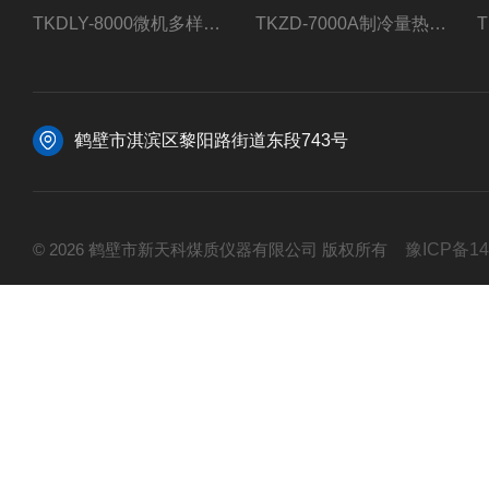
TKDLY-8000微机多样测硫仪自动定硫仪化验室硫含量测定
TKZD-7000A制冷量热仪自动升降热值仪煤质检测
鹤壁市淇滨区黎阳路街道东段743号
© 2026 鹤壁市新天科煤质仪器有限公司 版权所有
豫ICP备14